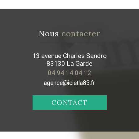
Nous
contacter
13 avenue Charles Sandro
83130
La Garde
04 94 14 04 12
agence@icietla83.fr
CONTACT