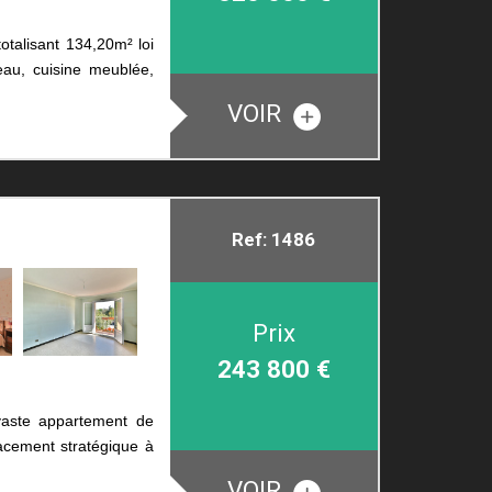
talisant 134,20m² loi
au, cuisine meublée,
VOIR
Ref: 1486
Prix
243 800
€
vaste appartement de
acement stratégique à
VOIR