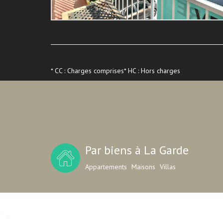
* CC : Charges comprises
* HC : Hors charges
Par biens à La Garde
Appartements
Maisons
Villas