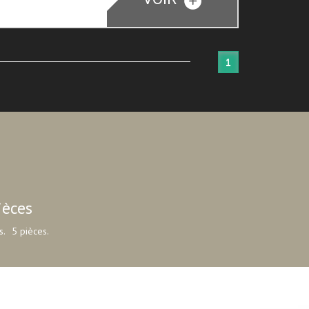
1
ièces
s.
5 pièces.