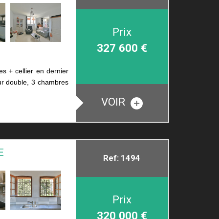
Prix
327 600
€
s + cellier en dernier
our double, 3 chambres
VOIR
E
Ref: 1494
Prix
320 000
€