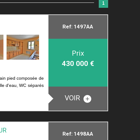
1
Ref: 1497AA
Prix
430 000
€
 plain pied composée de
alle d'eau, WC séparés
VOIR
UR
Ref: 1498AA