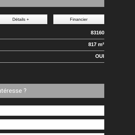
Détails +
Financier
83160
817 m²
OUI
ntéresse ?