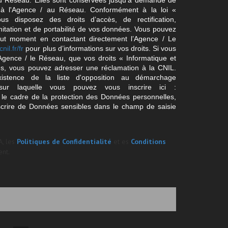
/ du Réseau. Elles sont conservées jusqu'à demande de
s à l'Agence / au Réseau. Conformément à la loi «
ous disposez des droits d’accès, de rectification,
imitation et de portabilité de vos données. Vous pouvez
out moment en contactant directement l’Agence / Le
cnil.fr/fr
pour plus d’informations sur vos droits. Si vous
'Agence / le Réseau, que vos droits « Informatique et
és, vous pouvez adresser une réclamation à la CNIL.
istence de la liste d'opposition au démarchage
sur laquelle vous pouvez vous inscrire ici :
 le cadre de la protection des Données personnelles,
scrire de Données sensibles dans le champ de saisie
A, les
Politiques de Confidentialité
et es
Conditions
nt.