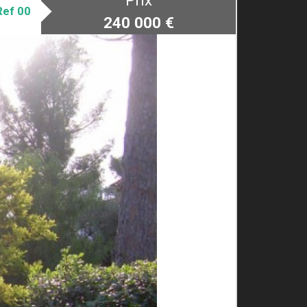
Prix
Ref 00
240 000
€