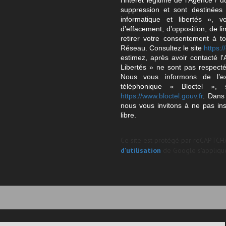
l'intérêt légitime de l'Agence 
suppression et sont destinée
informatique et libertés », v
d’effacement, d’opposition, de l
retirer votre consentement à t
Réseau. Consultez le site
https://
estimez, après avoir contacté l
Libertés » ne sont pas respect
Nous vous informons de l’ex
téléphonique « Bloctel », 
https://www.bloctel.gouv.fr
. Dans
nous vous invitons à ne pas in
libre.
Ce site est protégé par reCAPTCH
d'utilisation
de Google s'applique