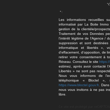
* 
* :
Les informations recueillies s
informatisé par La Boite Immo 
gestion de la clientèle/prospe
Traitement de vos Données per
l'intérêt légitime de l'Agence 
suppression et sont destinée
informatique et libertés », v
d’effacement, d’opposition, de l
retirer votre consentement à t
Réseau. Consultez le site
https://
estimez, après avoir contacté l
Libertés » ne sont pas respect
Nous vous informons de l’ex
téléphonique « Bloctel », 
https://www.bloctel.gouv.fr
. Dans
nous vous invitons à ne pas in
libre.
Ce site est protégé par reCAPTCH