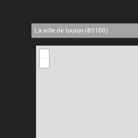
la ville de toulon (83100)
+
−