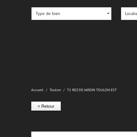
Type de bien
Locali
Accueil
Toulon
T2 REZ DE JARDIN TOULON EST
< Retour