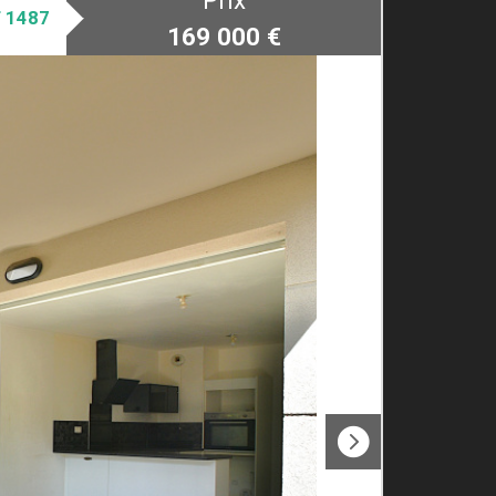
Prix
 1487
169 000
€