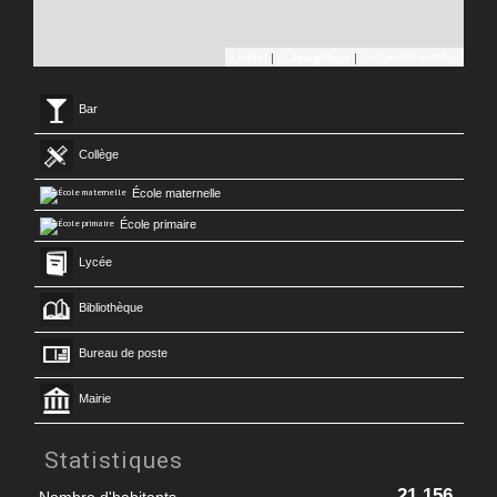
Leaflet
|
©
Maps
|
© OpenStreetMap
Jawg
Bar
Collège
École maternelle
École primaire
Lycée
Bibliothèque
Bureau de poste
Mairie
Statistiques
21 156
Nombre d'habitants