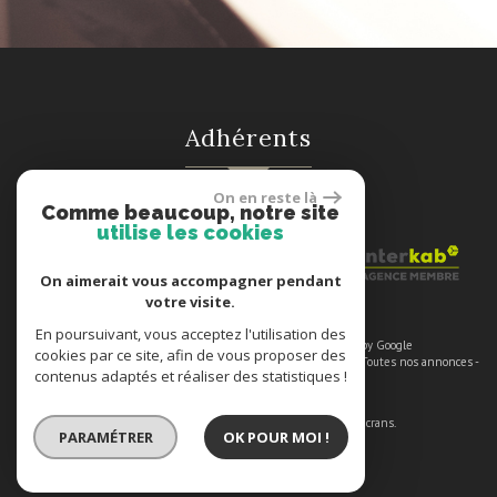
adhérents
On en reste là
Comme beaucoup, notre site
utilise les cookies
On aimerait vous accompagner pendant
votre visite.
En poursuivant, vous acceptez l'utilisation des
© 2026 | Tous droits réservés | Traduction powered by Google
cookies par ce site, afin de vous proposer des
Plan du site
-
Mentions légales
-
Nos honoraires
-
Liens
-
Admin
-
Toutes nos annonces
-
contenus adaptés et réaliser des statistiques !
Politique RGPD
Site internet compatible multi-supports,
un seul site adaptable à tous les types d'écrans.
PARAMÉTRER
OK POUR MOI !