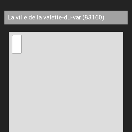
la ville de la valette-du-var (83160)
+
−