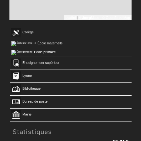
Leaflet
|
©
Maps
|
© OpenStreetMap
Jawg
Collège
École maternelle
École primaire
Enseignement supérieur
Lycée
Bibliothèque
Bureau de poste
Mairie
Statistiques