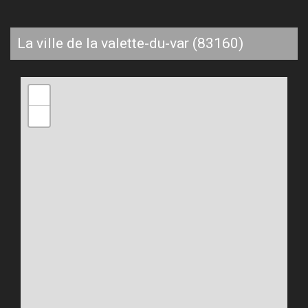
la ville de la valette-du-var (83160)
+
−