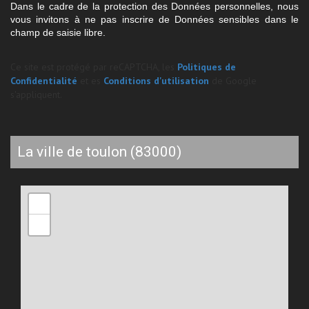
Dans le cadre de la protection des Données personnelles, nous
vous invitons à ne pas inscrire de Données sensibles dans le
champ de saisie libre.
Ce site est protégé par reCAPTCHA, les
Politiques de
Confidentialité
et es
Conditions d'utilisation
de Google
s'appliquent.
la ville de toulon (83000)
+
−