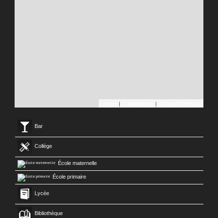
Leaflet
|
©
Maps
|
© OpenStreetMap
Jawg
Bar
Collège
École maternelle
École primaire
Lycée
Bibliothèque