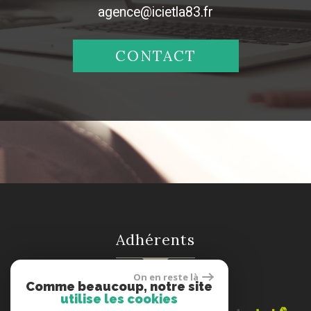
agence@icietla83.fr
CONTACT
adhérents
On en reste là
Comme beaucoup, notre site
utilise les cookies