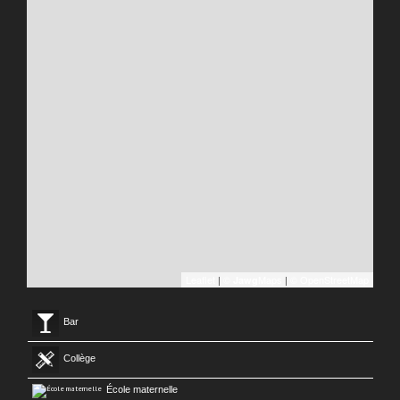
Leaflet
|
©
Maps
|
© OpenStreetMap
Jawg
Bar
Collège
École maternelle