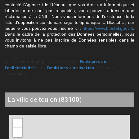
contacté l'Agence / le Réseau, que vos droits « Informatique et
Libertés » ne sont pas respectés, vous pouvez adresser une
réclamation à la CNIL. Nous vous informons de l’existence de la
liste d'opposition au démarchage téléphonique « Bloctel », sur
laquelle vous pouvez vous inscrire ici :
https://www.bloctel.gouv.fr
.
Dans le cadre de la protection des Données personnelles, nous
vous invitons à ne pas inscrire de Données sensibles dans le
champ de saisie libre.
Ce site est protégé par reCAPTCHA, les
Politiques de
Confidentialité
et es
Conditions d'utilisation
de Google
s'appliquent.
la ville de toulon (83100)
+
−