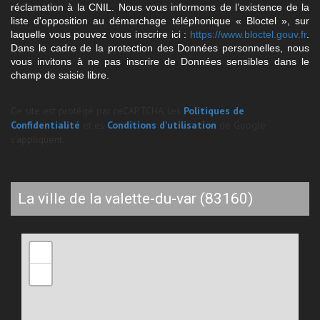
réclamation à la CNIL. Nous vous informons de l’existence de la
liste d'opposition au démarchage téléphonique « Bloctel », sur
laquelle vous pouvez vous inscrire ici :
https://www.bloctel.gouv.fr
.
Dans le cadre de la protection des Données personnelles, nous
vous invitons à ne pas inscrire de Données sensibles dans le
champ de saisie libre.
Ce site est protégé par reCAPTCHA, les
Politiques de
Confidentialité
et es
Conditions d'utilisation
de Google
s'appliquent.
la ville de la valette-du-var (83160)
+
−