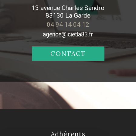
13 avenue Charles Sandro
83130
La Garde
04 94 14 04 12
agence@icietla83.fr
CONTACT
adhérents