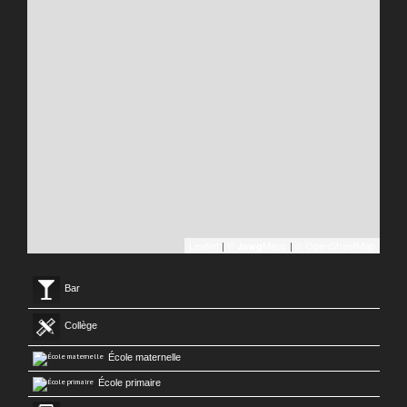
Leaflet
|
©
Maps
|
© OpenStreetMap
Jawg
Bar
Collège
École maternelle
École primaire