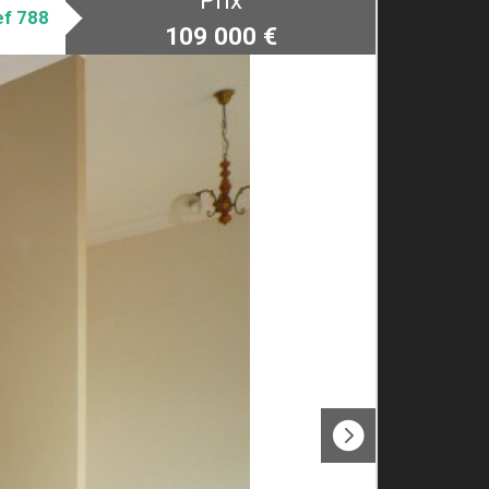
Prix
ef 788
109 000
€