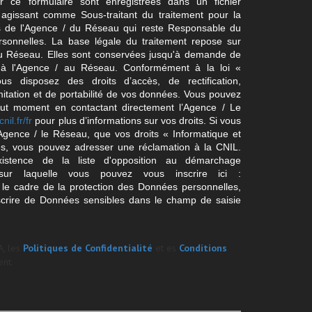
ur ce formulaire sont enregistrées dans un fichier
agissant comme Sous-traitant du traitement pour la
cts de l'Agence / du Réseau qui reste Responsable du
sonnelles. La base légale du traitement repose sur
/ du Réseau. Elles sont conservées jusqu'à demande de
s à l'Agence / au Réseau. Conformément à la loi «
ous disposez des droits d’accès, de rectification,
imitation et de portabilité de vos données. Vous pouvez
out moment en contactant directement l’Agence / Le
cnil.fr/fr
pour plus d’informations sur vos droits. Si vous
'Agence / le Réseau, que vos droits « Informatique et
és, vous pouvez adresser une réclamation à la CNIL.
istence de la liste d'opposition au démarchage
sur laquelle vous pouvez vous inscrire ici :
 le cadre de la protection des Données personnelles,
scrire de Données sensibles dans le champ de saisie
A, les
Politiques de Confidentialité
et es
Conditions
nt.