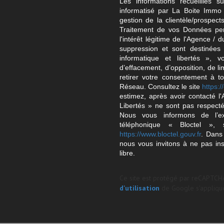
Les informations recueillies s
informatisé par La Boite Immo 
gestion de la clientèle/prospe
Traitement de vos Données per
l'intérêt légitime de l'Agence 
suppression et sont destinée
informatique et libertés », v
d’effacement, d’opposition, de l
retirer votre consentement à t
Réseau. Consultez le site
https://
estimez, après avoir contacté l
Libertés » ne sont pas respect
Nous vous informons de l’ex
téléphonique « Bloctel », 
https://www.bloctel.gouv.fr
. Dans
nous vous invitons à ne pas in
libre.
Ce site est protégé par reCAPTCH
d'utilisation
de Google s'applique