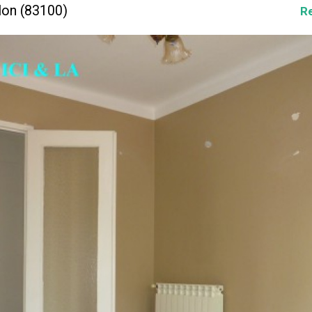
lon (83100)
R