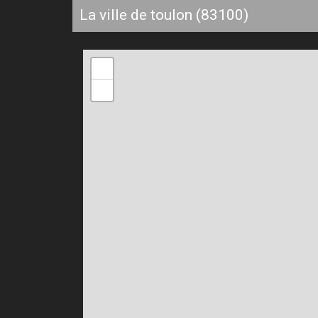
la ville de toulon (83100)
+
−