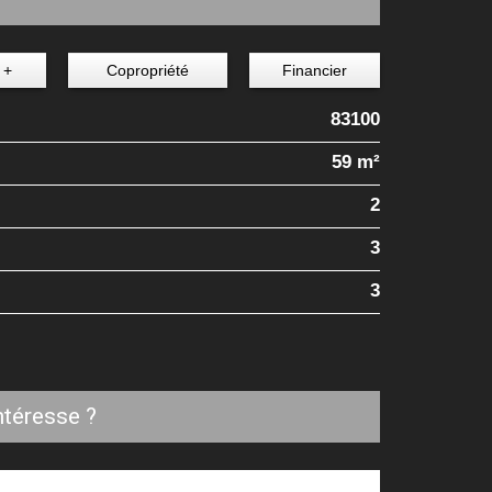
 +
Copropriété
Financier
83100
59 m²
2
3
3
ntéresse ?